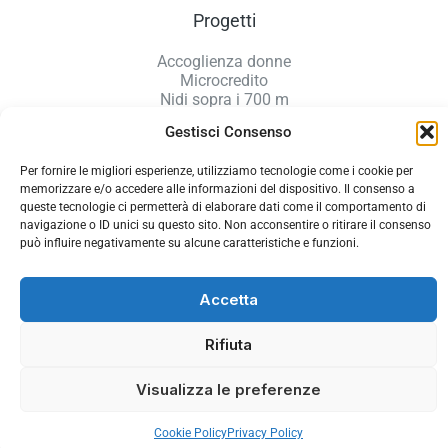
Progetti
Accoglienza donne
Microcredito
Nidi sopra i 700 m
Sportello virtuale GROW
Gestisci Consenso
Per fornire le migliori esperienze, utilizziamo tecnologie come i cookie per
Policy e Privacy
memorizzare e/o accedere alle informazioni del dispositivo. Il consenso a
queste tecnologie ci permetterà di elaborare dati come il comportamento di
navigazione o ID unici su questo sito. Non acconsentire o ritirare il consenso
Privacy Policy
può influire negativamente su alcune caratteristiche e funzioni.
Cookie Policy
Accetta
Copyright © 2026 Fondazione Welfare Dolomiti Belluno
Powered by
Strange Design
Rifiuta
Visualizza le preferenze
Cookie Policy
Privacy Policy