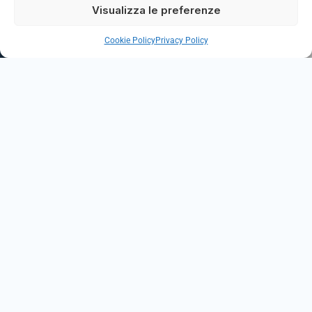
Visualizza le preferenze
Cookie Policy
Privacy Policy
Ultimi aggiornamenti
Notizie, progetti e iniziative per una comunità più
solidale e vicina alle persone.
VEDI TUTTE LE NEWS