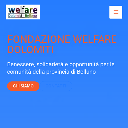
Vai
al
contenuto
FONDAZIONE WELFARE
DOLOMITI
Benessere, solidarietà e opportunità per le
comunità della provincia di Belluno
CHI SIAMO
CONTATTI