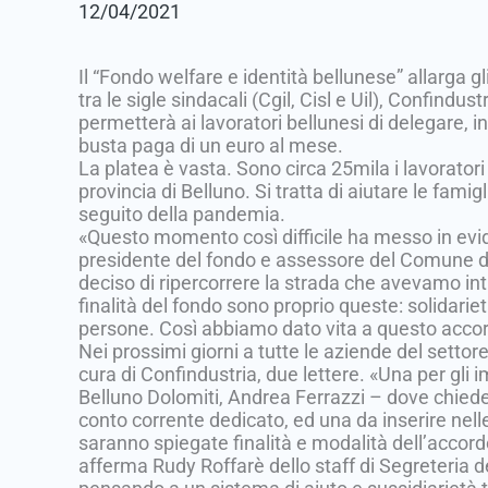
12/04/2021
Il “Fondo welfare e identità bellunese” allarga gl
tra le sigle sindacali (Cgil, Cisl e Uil), Confindust
permetterà ai lavoratori bellunesi di delegare, i
busta paga di un euro al mese.
La platea è vasta. Sono circa 25mila i lavoratori
provincia di Belluno. Si tratta di aiutare le fami
seguito della pandemia.
«Questo momento così difficile ha messo in evid
presidente del fondo e assessore del Comune di
deciso di ripercorrere la strada che avevamo int
finalità del fondo sono proprio queste: solidariet
persone. Così abbiamo dato vita a questo accord
Nei prossimi giorni a tutte le aziende del settor
cura di Confindustria, due lettere. «Una per gli i
Belluno Dolomiti, Andrea Ferrazzi – dove chiede
conto corrente dedicato, ed una da inserire nel
saranno spiegate finalità e modalità dell’accord
afferma Rudy Roffarè dello staff di Segreteria de