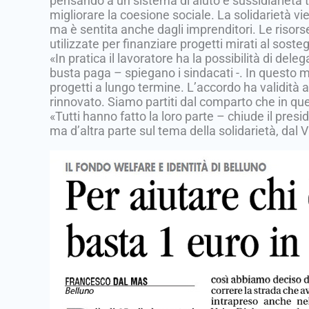
pensando a un sistema di aiuto e sussidiarietà tra
migliorare la coesione sociale. La solidarietà 
ma è sentita anche dagli imprenditori. Le risors
utilizzate per finanziare progetti mirati al sos
«In pratica il lavoratore ha la possibilità di del
busta paga – spiegano i sindacati -. In questo 
progetti a lungo termine. L’accordo ha validità
rinnovato. Siamo partiti dal comparto che in qu
«Tutti hanno fatto la loro parte – chiude il pres
ma d’altra parte sul tema della solidarietà, dal V