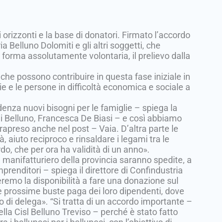
i orizzonti e la base di donatori. Firmato l’accordo
ria Belluno Dolomiti e gli altri soggetti, che
n forma assolutamente volontaria, il prelievo dalla
 che possono contribuire in questa fase iniziale in
glie e le persone in difficoltà economica e sociale a
enza nuovi bisogni per le famiglie – spiega la
 Belluno, Francesca De Biasi – e così abbiamo
rapreso anche nel post – Vaia. D’altra parte le
à, aiuto reciproco e rinsaldare i legami tra le
o, che per ora ha validità di un anno».
e manifatturiero della provincia saranno spedite, a
mprenditori – spiega il direttore di Confindustria
remo la disponibilità a fare una donazione sul
le prossime buste paga dei loro dipendenti, dove
o di delega». “Si tratta di un accordo importante –
lla Cisl Belluno Treviso – perché è stato fatto