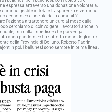
 i bellunesi per i bellunesi, con l’obiettivo di
viene espressa attraverso una donazione volontaria,
e saranno gestite in totale trasparenza e verranno
tegno economico e sociale della comunità”.
egare l’azienda a trattenere un euro al mese dalla
modo cerchiamo di coinvolgere i lavoratori anche in
 annuale, ma nulla impedisce che poi venga
esto anno pandemico ha sofferto meno degli altri».
idente della Provincia di Belluno, Roberto Padrin –
ajont in poi, i bellunesi sono sempre in prima linea».