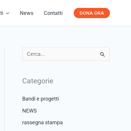
ti
News
Contatti
DONA ORA
C
e
r
Categorie
c
a
Bandi e progetti
:
NEWS
rassegna stampa