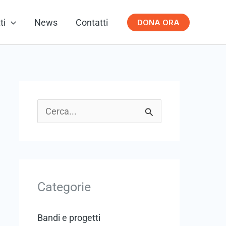
ti
News
Contatti
DONA ORA
C
e
r
c
Categorie
a
:
Bandi e progetti