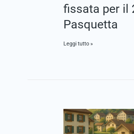
fissata per il
Pasquetta
Leggi tutto »
Concorso
film
o
reel