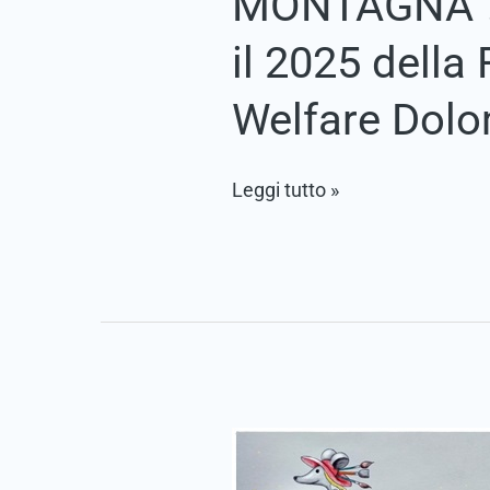
MONTAGNA”. I
il 2025 della
Welfare Dolo
Leggi tutto »
IL
MIO
NIDO