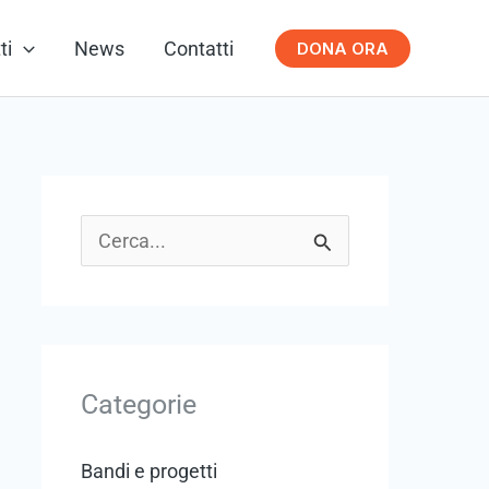
ti
News
Contatti
DONA ORA
C
e
r
c
Categorie
a
:
Bandi e progetti