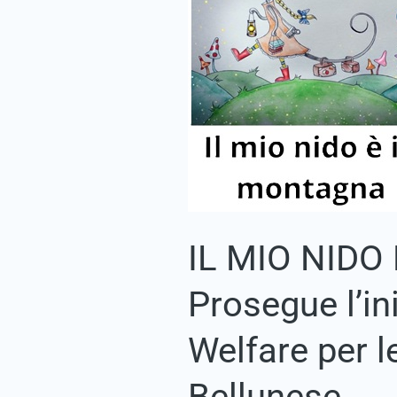
È
IN
MONTAGNA
–
Prosegue
l’iniziativa
del
Fondo
Welfare
per
le
famiglie
del
IL MIO NIDO
Bellunese
Prosegue l’in
Welfare per l
Bellunese