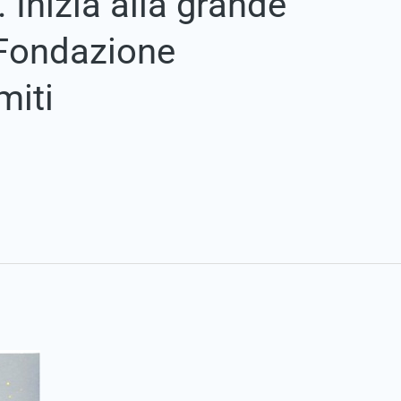
nizia alla grande
 Fondazione
miti