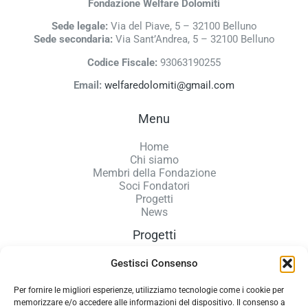
Fondazione Welfare Dolomiti
Sede legale:
Via del Piave, 5 – 32100 Belluno
Sede secondaria:
Via Sant’Andrea, 5 – 32100 Belluno
Codice Fiscale:
93063190255
Email:
welfaredolomiti@gmail.com
Menu
Home
Chi siamo
Membri della Fondazione
Soci Fondatori
Progetti
News
Progetti
Accoglienza donne
Gestisci Consenso
Microcredito
Nidi sopra i 700 m
Per fornire le migliori esperienze, utilizziamo tecnologie come i cookie per
Sportello virtuale GROW
memorizzare e/o accedere alle informazioni del dispositivo. Il consenso a