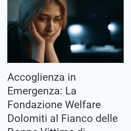
Accoglienza
in
Emergenza:
La
Fondazione
Welfare
Dolomiti
al
Fianco
delle
Donne
Vittime
di
Violenza
Accoglienza in
Emergenza: La
Fondazione Welfare
Dolomiti al Fianco delle