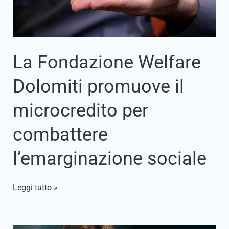
combattere
l’emarginazione
sociale
La Fondazione Welfare
Dolomiti promuove il
microcredito per
combattere
l’emarginazione sociale
Leggi tutto »