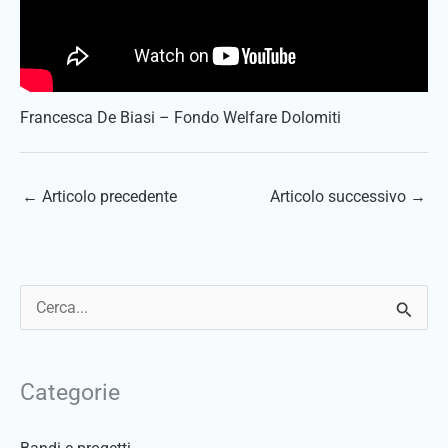
Francesca De Biasi – Fondo Welfare Dolomiti
←
Articolo precedente
Articolo successivo
→
C
e
r
Categorie
c
a