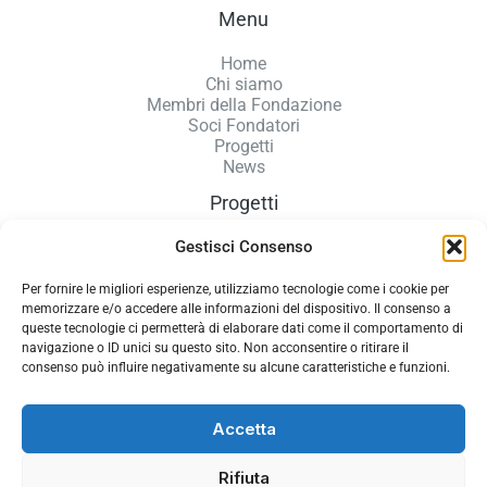
Menu
Home
Chi siamo
Membri della Fondazione
Soci Fondatori
Progetti
News
Progetti
Gestisci Consenso
Accoglienza donne
Microcredito
Nidi sopra i 700 m
Per fornire le migliori esperienze, utilizziamo tecnologie come i cookie per
Sportello virtuale GROW
memorizzare e/o accedere alle informazioni del dispositivo. Il consenso a
queste tecnologie ci permetterà di elaborare dati come il comportamento di
navigazione o ID unici su questo sito. Non acconsentire o ritirare il
consenso può influire negativamente su alcune caratteristiche e funzioni.
Policy e Privacy
Accetta
Privacy Policy
Cookie Policy
Rifiuta