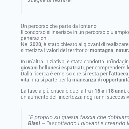
sceglie di restare.”
Un percorso che parte da lontano
Il concorso si inserisce in un percorso più amp
generazioni.
Nel
2020
, è stato chiesto ai giovani di realizzar
sintetizza i valori del territorio:
montagna, natura,
In un’altra iniziativa, è stata condotta un’indagi
giovani bellunesi espatriati
, per comprendere l
Dalla ricerca è emerso che si resta per l’
attacca
vita
, ma si parte per la
mancanza di opportunità 
La fascia più critica è quella tra i
16 e i 18 anni
,
un aumento dell’incertezza negli anni successiv
“È proprio su questa fascia che dobbiam
Biasi
–
“ascoltando i giovani e creando le