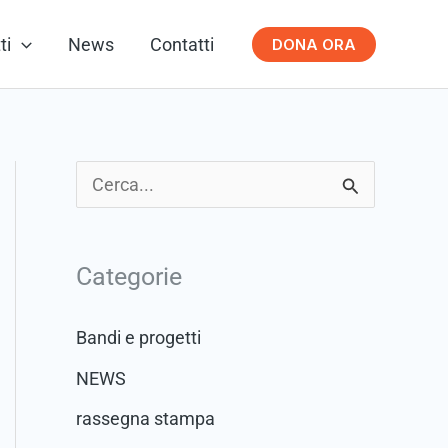
ti
News
Contatti
DONA ORA
C
e
r
Categorie
c
a
Bandi e progetti
:
NEWS
rassegna stampa