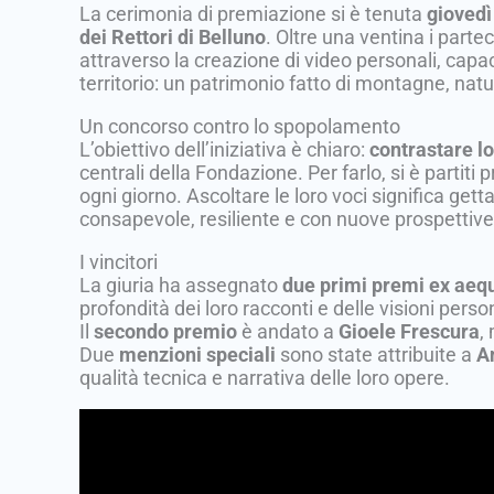
La cerimonia di premiazione si è tenuta
giovedì
dei Rettori di Belluno
. Oltre una ventina i parte
attraverso la creazione di video personali, capa
territorio: un patrimonio fatto di montagne, natura
Un concorso contro lo spopolamento
L’obiettivo dell’iniziativa è chiaro:
contrastare l
centrali della Fondazione. Per farlo, si è partiti p
ogni giorno. Ascoltare le loro voci significa get
consapevole, resiliente e con nuove prospettive
I vincitori
La giuria ha assegnato
due primi premi ex aeq
profondità dei loro racconti e delle visioni person
Il
secondo premio
è andato a
Gioele Frescura
,
Due
menzioni speciali
sono state attribuite a
A
qualità tecnica e narrativa delle loro opere.