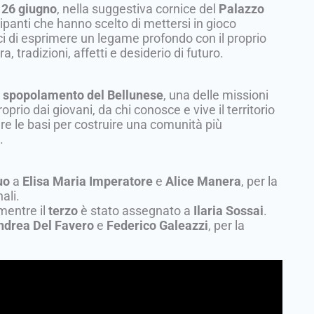
 26 giugno
, nella suggestiva cornice del
Palazzo
cipanti che hanno scelto di mettersi in gioco
ci di esprimere un legame profondo con il proprio
, tradizioni, affetti e desiderio di futuro.
o spopolamento del Bellunese
, una delle missioni
roprio dai giovani, da chi conosce e vive il territorio
tare le basi per costruire una comunità più
.
uo
a
Elisa Maria Imperatore
e
Alice Manera
, per la
ali.
 mentre il
terzo
è stato assegnato a
Ilaria Sossai
.
ndrea Del Favero
e
Federico Galeazzi
, per la