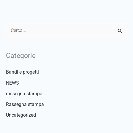
C
e
r
Categorie
c
a
Bandi e progetti
:
NEWS
rassegna stampa
Rassegna stampa
Uncategorized