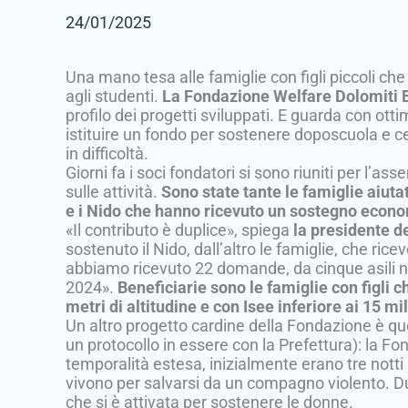
24/01/2025
Una mano tesa alle famiglie con figli piccoli che
agli studenti.
La Fondazione Welfare Dolomiti 
profilo dei progetti sviluppati. E guarda con ott
istituire un fondo per sostenere doposcuola e cen
in difficoltà.
Giorni fa i soci fondatori si sono riuniti per l’as
sulle attività.
Sono state tante le famiglie aiuta
e i Nido che hanno ricevuto un sostegno econo
«Il contributo è duplice», spiega
la presidente de
sostenuto il Nido, dall’altro le famiglie, che ri
abbiamo ricevuto 22 domande, da cinque asili ni
2024».
Beneficiarie sono le famiglie con figli
metri di altitudine e con Isee inferiore ai 15 mi
Un altro progetto cardine della Fondazione è que
un protocollo in essere con la Prefettura): la F
temporalità estesa, inizialmente erano tre notti 
vivono per salvarsi da un compagno violento. Du
che si è attivata per sostenere le donne.