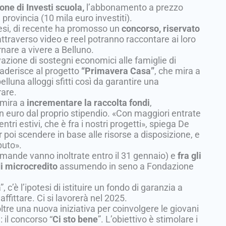
ione di Investi scuola,
l’abbonamento a prezzo
a provincia (10 mila euro investiti).
unesi, di recente ha promosso un
concorso, riservato
i attraverso video e reel potranno raccontare ai loro
rnare a vivere a Belluno.
vazione di sostegni economici alle famiglie di
 aderisce al progetto
“Primavera Casa”
, che mira a
luna alloggi sfitti così da garantire una
rare.
mira a
incrementare la raccolta fondi
,
n euro dal proprio stipendio. «Con maggiori entrate
ri estivi, che è fra i nostri progetti», spiega De
 poi scendere in base alle risorse a disposizione, e
buto».
omande vanno inoltrate entro il 31 gennaio) e
fra gli
di microcredito
assumendo in seno a Fondazione
 c’è l’ipotesi di istituire un fondo di garanzia a
affittare. Ci si lavorerà nel 2025.
ltre una nuova iniziativa per coinvolgere le giovani
: il concorso “
Ci sto bene
”. L’obiettivo è stimolare i