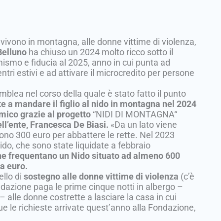
 vivono in montagna, alle donne vittime di violenza,
Belluno
ha chiuso un 2024 molto ricco sotto il
imismo e fiducia al 2025, anno in cui punta ad
tri estivi e ad attivare il microcredito per persone
semblea nel corso della quale è stato fatto il punto
te a mandare il figlio al nido in montagna nel 2024
mico grazie al progetto
“NIDI DI MONTAGNA“
ll’ente, Francesca De Biasi.
«Da un lato viene
cevono 300 euro per abbattere le rette. Nel 2023
do, che sono state liquidate a febbraio
 che frequentano un Nido situato ad almeno 600
la euro.
llo di
sostegno alle donne vittime di violenza
(c’è
ondazione paga le prime cinque notti in albergo –
– alle donne costrette a lasciare la casa in cui
e le richieste arrivate quest’anno alla Fondazione,