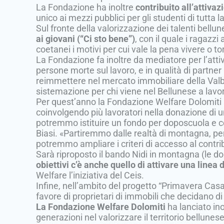
La Fondazione ha inoltre
contribuito all’attivaz
unico ai mezzi pubblici per gli studenti di tutta l
Sul fronte della valorizzazione dei talenti bell
ai giovani (“Ci sto bene”)
, con il quale i ragazz
coetanei i motivi per cui vale la pena vivere o to
La Fondazione fa inoltre da mediatore per l’atti
persone morte sul lavoro, e in qualità di partner
reimmettere nel mercato immobiliare della Valbel
sistemazione per chi viene nel Bellunese a lavo
Per quest’anno la Fondazione Welfare Dolomiti 
coinvolgendo più lavoratori nella donazione di u
potremmo istituire un fondo per doposcuola e cent
Biasi. «Partiremmo dalle realtà di montagna, per
potremmo ampliare i criteri di accesso al contri
Sarà riproposto il bando Nidi in montagna (le d
obiettivi c’è anche quello di attivare una linea 
Welfare l’iniziativa del Ceis.
Infine, nell’ambito del progetto “Primavera Casa”,
favore di proprietari di immobili che decidano di 
La Fondazione Welfare Dolomiti
ha lanciato ino
generazioni nel valorizzare il territorio bellunese