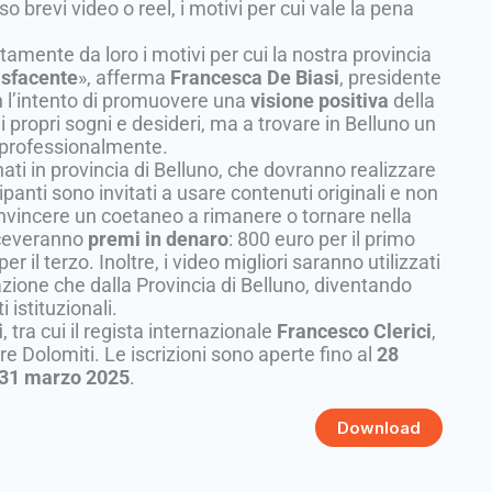
so brevi video o reel, i motivi per cui vale la pena
tamente da loro i motivi per cui la nostra provincia
isfacente
», afferma
Francesca De Biasi
, presidente
n l’intento di promuovere una
visione positiva
della
 propri sogni e desideri, ma a trovare in Belluno un
 professionalmente.
o nati in provincia di Belluno, che dovranno realizzare
panti sono invitati a usare contenuti originali e non
onvincere un coetaneo a rimanere o tornare nella
riceveranno
premi in denaro
: 800 euro per il primo
r il terzo. Inoltre, i video migliori saranno utilizzati
azione che dalla Provincia di Belluno, diventando
 istituzionali.
i
, tra cui il regista internazionale
Francesco Clerici
,
e Dolomiti. Le iscrizioni sono aperte fino al
28
31 marzo 2025
.
Download