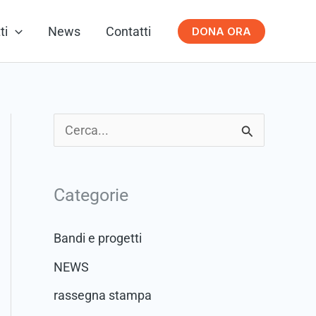
ti
News
Contatti
DONA ORA
C
e
r
Categorie
c
a
Bandi e progetti
:
NEWS
rassegna stampa