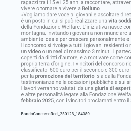
ragazzi tra i 15 e i 25 anni a raccontare, attraver
vivere o tornare a vivere a
Belluno
.
«Vogliamo dare voce ai giovani e ascoltare diret
è un posto in cui si può realizzare una
vita sodd
della Fondazione Welfare. L’iniziativa nasce co
montagna, invitando i giovani a non rinunciare ai
ambiente ideale per crescere personalmente e
Il concorso si rivolge a tutti i giovani residenti 
un
video
o un
reel
di massimo 3 minuti. I parteci
coperti da diritti d’autore, e a motivare come c
propria terra d’origine. I vincitori del concorso 
classificato, 500 euro per il secondo e 300 euro pe
per la
promozione del territorio
, sia dalla Fond
testimonianze nelle occasioni pubbliche e sui siti
I lavori verranno valutati da una
giuria di espert
e altre personalità legate alla Fondazione Welfar
febbraio 2025
, con i vincitori proclamati entro il
BandoConcorsoReel_250123_154059