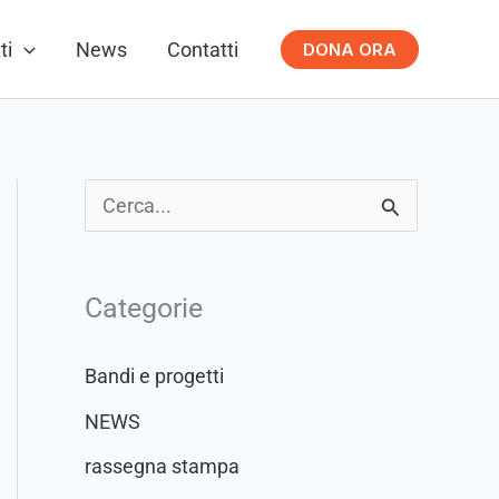
ti
News
Contatti
DONA ORA
C
e
r
Categorie
c
a
Bandi e progetti
:
NEWS
rassegna stampa