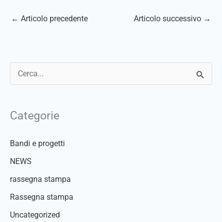
←
Articolo precedente
Articolo successivo
→
C
e
r
Categorie
c
a
Bandi e progetti
:
NEWS
rassegna stampa
Rassegna stampa
Uncategorized