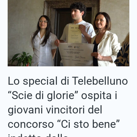
Lo
special
di
Telebelluno
“Scie
di
glorie”
ospita
i
giovani
vincitori
del
concorso
“Ci
Lo special di Telebelluno
sto
bene”
“Scie di glorie” ospita i
indetto
dalla
Fondazione.
giovani vincitori del
concorso “Ci sto bene”