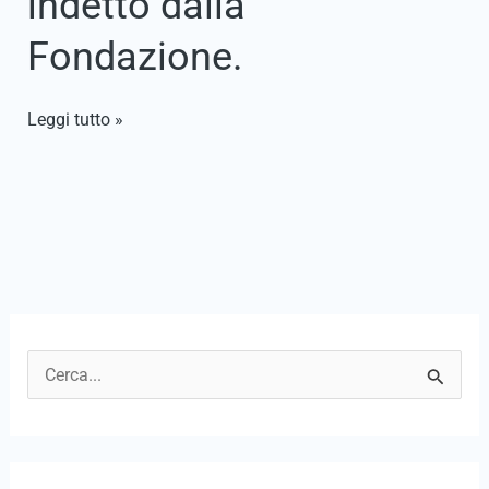
indetto dalla
Fondazione.
Leggi tutto »
C
e
r
c