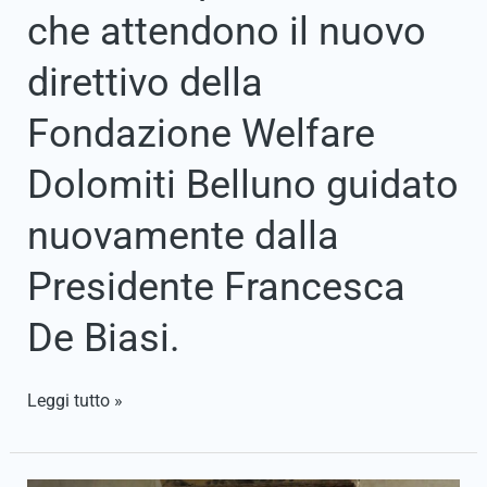
dalla
che attendono il nuovo
Presidente
Francesca
direttivo della
De
Biasi.
Fondazione Welfare
Dolomiti Belluno guidato
nuovamente dalla
Presidente Francesca
De Biasi.
Leggi tutto »