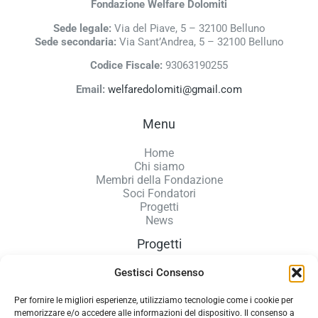
Fondazione Welfare Dolomiti
Sede legale:
Via del Piave, 5 – 32100 Belluno
Sede secondaria:
Via Sant’Andrea, 5 – 32100 Belluno
Codice Fiscale:
93063190255
Email:
welfaredolomiti@gmail.com
Menu
Home
Chi siamo
Membri della Fondazione
Soci Fondatori
Progetti
News
Progetti
Gestisci Consenso
Accoglienza donne
Microcredito
Nidi sopra i 700 m
Per fornire le migliori esperienze, utilizziamo tecnologie come i cookie per
Sportello virtuale GROW
memorizzare e/o accedere alle informazioni del dispositivo. Il consenso a