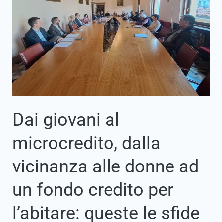
alle
donne
ad
un
fondo
credito
per
l’abitare:
queste
le
sfide
che
Dai giovani al
attendono
il
microcredito, dalla
nuovo
direttivo
della
vicinanza alle donne ad
Fondazione
Welfare
un fondo credito per
Dolomiti
Belluno
guidato
l’abitare: queste le sfide
nuovamente