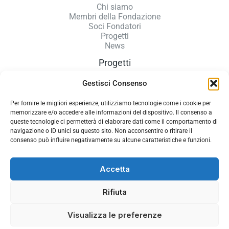
Chi siamo
Membri della Fondazione
Soci Fondatori
Progetti
News
Progetti
Gestisci Consenso
Accoglienza donne
Microcredito
Nidi sopra i 700 m
Per fornire le migliori esperienze, utilizziamo tecnologie come i cookie per
Sportello virtuale GROW
memorizzare e/o accedere alle informazioni del dispositivo. Il consenso a
queste tecnologie ci permetterà di elaborare dati come il comportamento di
navigazione o ID unici su questo sito. Non acconsentire o ritirare il
consenso può influire negativamente su alcune caratteristiche e funzioni.
Policy e Privacy
Accetta
Privacy Policy
Cookie Policy
Rifiuta
Copyright © 2026 Fondazione Welfare Dolomiti Belluno
Visualizza le preferenze
Powered by
Strange Design