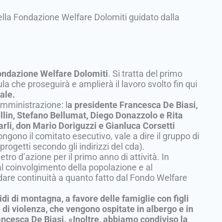
 della Fondazione Welfare Dolomiti guidato dalla
ndazione Welfare Dolomiti
. Si tratta del primo
a che proseguirà e amplierà il lavoro svolto fin qui
ale.
 amministrazione: l
a presidente Francesca De Biasi,
llin, Stefano Bellumat, Diego Donazzolo e Rita
arli, don Mario Doriguzzi e Gianluca Corsetti
ngono il comitato esecutivo, vale a dire il gruppo di
progetti secondo gli indirizzi del cda).
etro d’azione per il primo anno di attività. In
 al coinvolgimento della popolazione e al
dare continuità a quanto fatto dal Fondo Welfare
idi di montagna, a favore delle famiglie con figli
e di violenza, che vengono ospitate in albergo e in
ncesca De Biasi. «Inoltre, abbiamo condiviso la