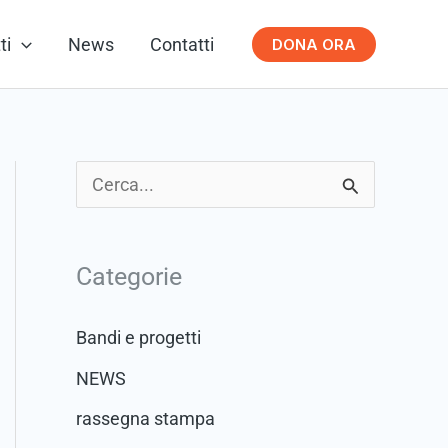
ti
News
Contatti
DONA ORA
C
e
r
Categorie
c
a
Bandi e progetti
:
NEWS
rassegna stampa